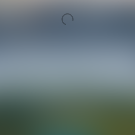
zondag 8 september
onumentendag
En route!
START >