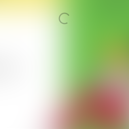
te maken.
atformen