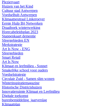
Pleziervaart
Huizen van het Kind
Cultuur stad Antwerpen
Voedselhub Antwerpen
Klimaatneutraal Linkeroever
Eerste Hulp Bij Netwerken
Draaiboek winterwerking
Horecabeleidsplan 2023
Stappenkaart dementie
Sfeergebieden EN
Merkstrategie
Art Is Now - ENG
Sfeergebieden
Smart Retail
Art Is Now
Klimaat en leefmilieu - Sonnet
Smakelijke school voor ouders
Voedselstrategie
Circulair Zuid - Samen slim wonen
Winterinspiratiemagazine
Historische Districtshuizen
Innovatieruimte Klimaat en Leefmilieu
Digitale toekomst
burenbemiddeling_jaarverslag
Klimaatplan