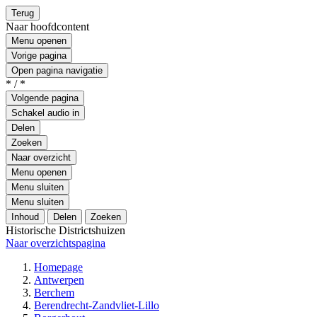
Terug
Naar hoofdcontent
Menu openen
Vorige pagina
Open pagina navigatie
* / *
Volgende pagina
Schakel audio in
Delen
Zoeken
Naar overzicht
Menu openen
Menu sluiten
Menu sluiten
Inhoud
Delen
Zoeken
Historische Districtshuizen
Naar overzichtspagina
Homepage
Antwerpen
Berchem
Berendrecht-Zandvliet-Lillo