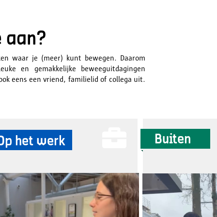
e aan?
kken waar je (meer) kunt bewegen. Daarom 
leuke en gemakkelijke beweeguitdagingen 
ok eens een vriend, familielid of collega uit. 

Buiten
Op het werk