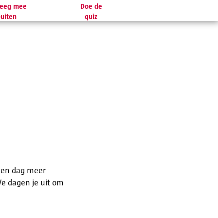
eeg mee
Doe de
uiten
quiz
 een dag meer
We dagen je uit om